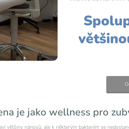
Spolup
většino
O
ena je jako wellness pro zub
aví většiny nánosů, ale k některým bakteriím se nedosta