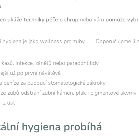
u.
veň
ukáže techniky péče o chrup
nebo vám
pomůže vybra
í hygiena je jako wellness pro zuby. 🙂 Doporučujeme ji n
h kazů, infekce, zánětů nebo paradontitidy
jší už po první návštěvě
te peníze za budoucí stomatologické zákroky
 ze zubů odstraní zubní kámen, plak i pigmentové skvrny
 z úst
tální hygiena probíhá