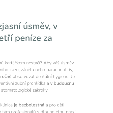
jasní úsměv, v
tří peníze za
zubů kartáčkem nestačí? Aby váš úsměv
zubního kazu, zánětu nebo paradontitidy,
 ročně
absolvovat dentální hygienu. Je
entivní zubní prohlídka a
v budoucnu
 stomatologické zákroky.
klinice
je bezbolestná
a pro děti i
ný tým profesionálů s dlouholetou praxí.