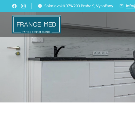
Sokolovská 979/209 Praha 9, Vysočany
info