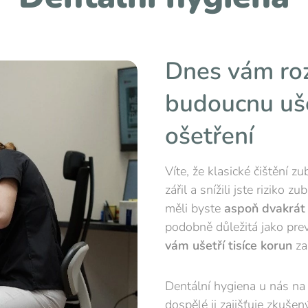
Dnes vám roz
budoucnu uše
ošetření
Víte, že klasické čištění 
zářil a snížili jste riziko 
měli byste
aspoň dvakrát
podobně důležitá jako prev
vám ušetří tisíce korun
za
Dentální hygiena u nás na 
dospělé ji zajišťuje zkuše