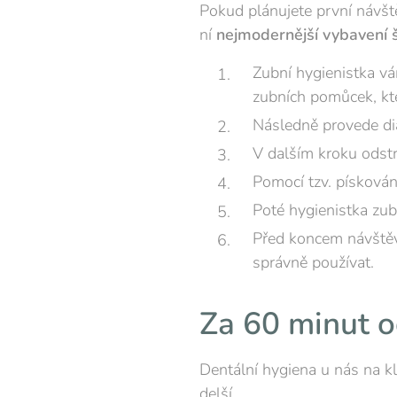
Pokud plánujete první návšt
ní
nejmodernější vybavení š
Zubní hygienistka vá
zubních pomůcek, kte
Následně provede di
V dalším kroku odst
Pomocí tzv. písková
Poté hygienistka zuby
Před koncem návštěvy
správně používat.
Za 60 minut 
Dentální hygiena u nás na kl
delší.