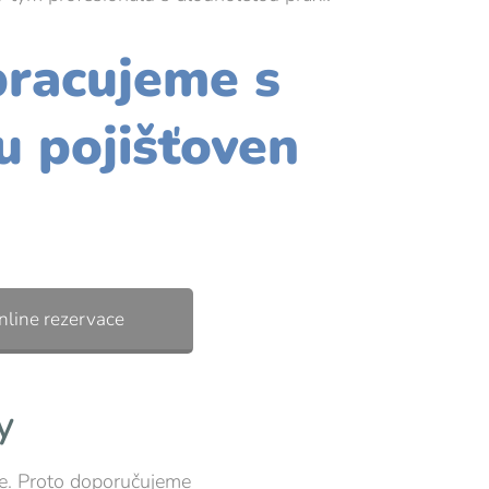
racujeme s
u pojišťoven
nline rezervace
y
ne. Proto doporučujeme