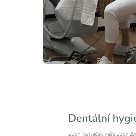
Dentální hygi
Zubní kartáček vaše zuby zb