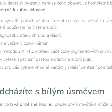
ěvu dentální hygieny, není se čeho obávat. Je kompletně 
etrné k zubní sklovině
.
m vysvětlí průběh ošetření a zeptá se vás na několik otáz
ré používáte na čištění zubů.
agnostiku stavu chrupu a dásní.
raní veškerý zubní kámen.
ní metodou Air-flow zbaví vaše zuby pigmentových skvrn.
 vyleští speciální pastou a odstraní zubní plak.
 pro vás vybere vhodné kartáčky i další dentální pomůck
odcházíte s bílým úsměvem
inice
trvá přibližně hodinu
, pouze první návštěva může b