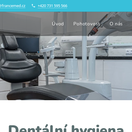
@francemed.cz
+420 731 595 566
Úvod
Pohotovost
O nás
Dentální hygiena