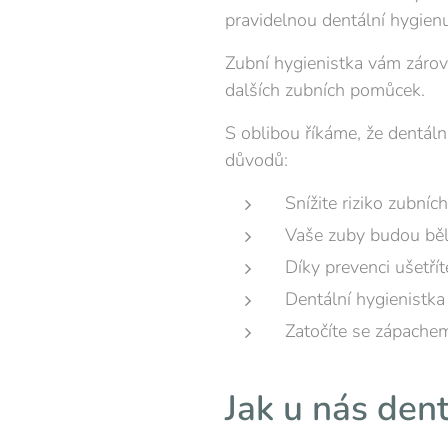
pravidelnou dentální hygien
Zubní hygienistka vám záro
dalších zubních pomůcek.
S oblibou říkáme, že dentáln
důvodů:
Snížite riziko zubníc
Vaše zuby budou běle
Díky prevenci ušetří
Dentální hygienistka
Zatočíte se zápachem
Jak u nás den