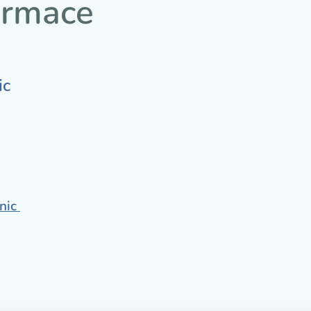
ormace
ic
inic