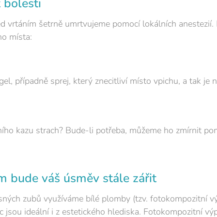
 bolesti
ed vrtáním šetrně umrtvujeme pomocí lokálních anestezií
ho místa:
gel, případně sprej, který znecitliví místo vpichu, a tak je
bního kazu strach? Bude-li potřeba, můžeme ho zmírnit po
 bude váš úsměv stále zářit
časných zubů využíváme bílé plomby (tzv. fotokompozitní v
íc jsou ideální i z estetického hlediska. Fotokompozitní v