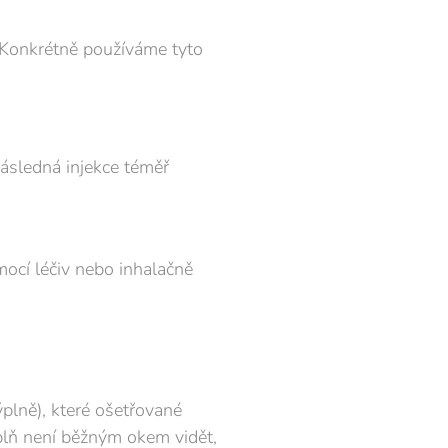
. Konkrétně používáme tyto
 následná injekce téměř
mocí léčiv nebo inhalačně
ýplně), které ošetřované
ýplň není běžným okem vidět,