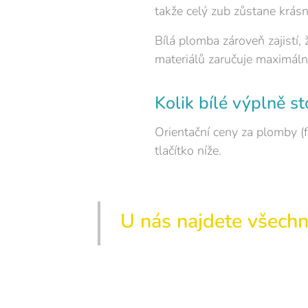
takže celý zub zůstane krásně
Bílá plomba zároveň zajistí
materiálů zaručuje maximální
Kolik bílé výplně sto
Orientační ceny za plomby (f
tlačítko níže.
U nás najdete všech