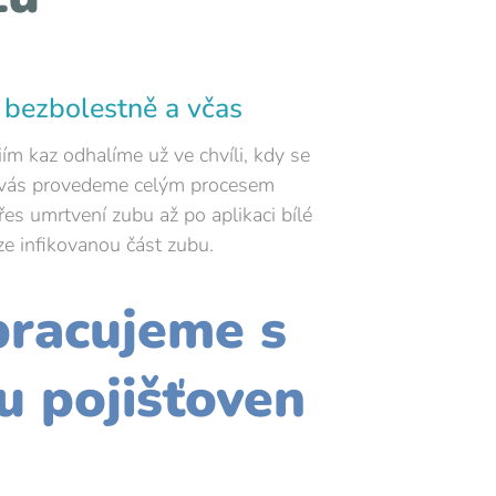
 bezbolestně a včas
m kaz odhalíme už ve chvíli, kdy se
ě vás provedeme celým procesem
řes umrtvení zubu až po aplikaci bílé
e infikovanou část zubu.
racujeme s
u pojišťoven