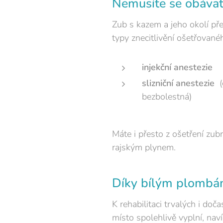
Nemusíte se obávat
Zub s kazem a jeho okolí př
typy znecitlivění ošetřované
injekční anestezie
slizniční anestezie
(
bezbolestná)
Máte i přesto z ošetření zu
rajským plynem.
Díky bílým plombám
K rehabilitaci trvalých i do
místo spolehlivě vyplní, nav