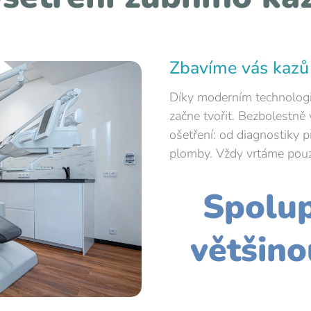
Zbavíme vás kazů
Díky moderním technologií
začne tvořit. Bezbolestn
ošetření: od diagnostiky p
plomby. Vždy vrtáme pouz
Spolup
většino