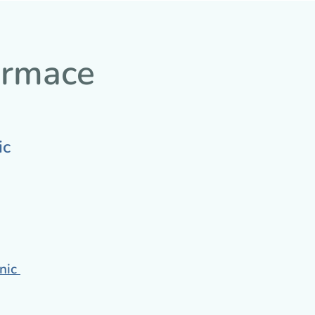
ormace
ic
inic