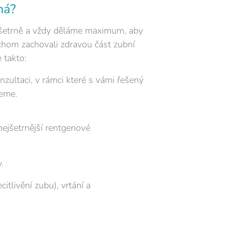
há?
 šetrně a vždy děláme maximum, aby
chom zachovali zdravou část zubní
 takto:
zultaci, v rámci které s vámi řešený
eme.
nejšetrnější rentgenové
.
tlivění zubu), vrtání a