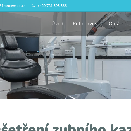
@francemed.cz
+420 731 595 566
Úvod
Pohotovost
O nás
šetření zubního ka