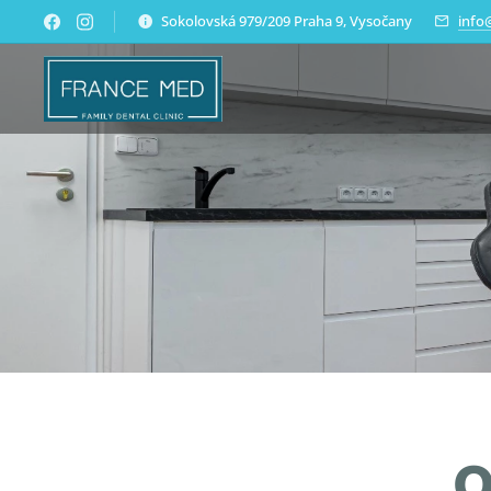
Sokolovská 979/209 Praha 9, Vysočany
info
O