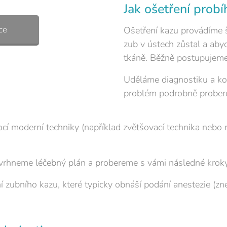
Jak ošetření probí
ce
Ošetření kazu provádíme
zub v ústech zůstal a aby
tkáně. Běžně postupujeme
Uděláme diagnostiku a kon
problém podrobně prober
cí moderní techniky (například zvětšovací technika nebo 
vrhneme léčebný plán a probereme s vámi následné kroky
ubního kazu, které typicky obnáší podání anestezie (zneci