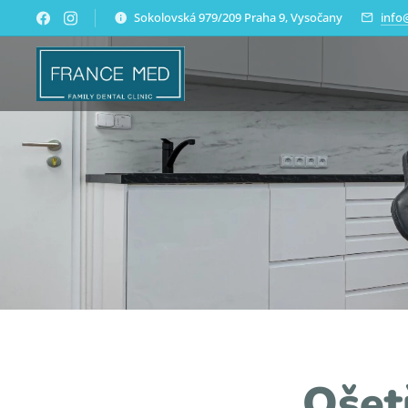
Sokolovská 979/209 Praha 9, Vysočany
info
Ošet