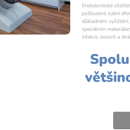
Endodontické ošetřen
poškozené zubní dřen
důkladném vyčištění,
speciálním materiále
infekce, bolesti a ztr
Spolu
většin