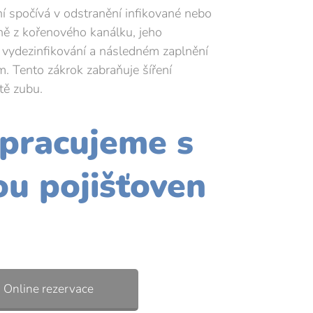
í spočívá v odstranění infikované nebo
ě z kořenového kanálku, jeho
 vydezinfikování a následném zaplnění
m. Tento zákrok zabraňuje šíření
átě zubu.
pracujeme s
ou pojišťoven
Online rezervace