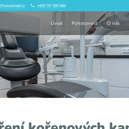
@francemed.cz
+420 731 595 566
Úvod
Pohotovost
O nás
ření kořenových ka