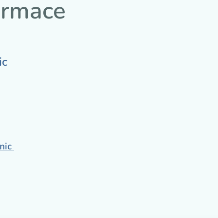
ormace
ic
inic