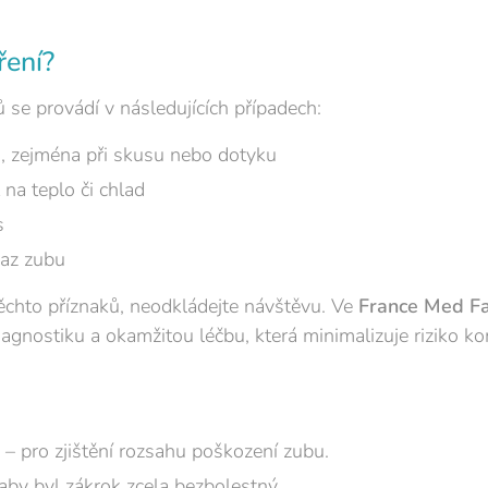
ření?
se provádí v následujících případech:
bu, zejména při skusu nebo dotyku
 na teplo či chlad
s
az zubu
těchto příznaků, neodkládejte návštěvu. Ve
France Med Fa
gnostiku a okamžitou léčbu, která minimalizuje riziko ko
– pro zjištění rozsahu poškození zubu.
aby byl zákrok zcela bezbolestný.