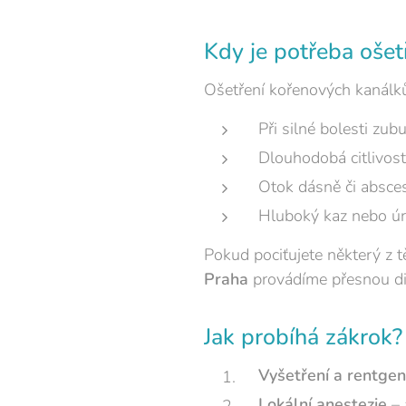
Kdy je potřeba ošet
Ošetření kořenových kanálků 
Při silné bolesti zu
Dlouhodobá citlivost
Otok dásně či absce
Hluboký kaz nebo úr
Pokud pociťujete některý z 
Praha
provádíme přesnou dia
Jak probíhá zákrok?
Vyšetření a rentgen
Lokální anestezie
– 