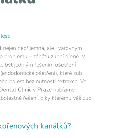
lesti
 nejen nepříjemná, ale i varovným
o problému – zánětu zubní dřeně. V
e být jediným řešením
ošetření
(endodontické ošetření), které zub
jeho bolest bez nutnosti extrakce. Ve
ental Clinic
v
Praze
nabízíme
zbolestné řešení, díky kterému váš zub
 kořenových kanálků?