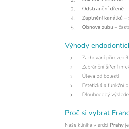
Odstranění dřeně
– 
Zaplnění kanálků
– 
Obnova zubu
– čast
Výhody endodontick
Zachování přirozené
Zabránění šíření infe
Úleva od bolesti
Estetická a funkční 
Dlouhodobý výsledek
Proč si vybrat Fran
Naše klinika v srdci
Prahy
je