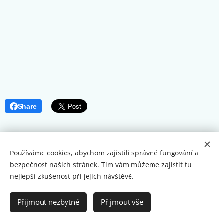
Share
Používáme cookies, abychom zajistili správné fungování a
Jsme tu pro váš zdravý úsměv.
bezpečnost našich stránek. Tím vám můžeme zajistit tu
by GoodWayInc
Cookies
nejlepší zkušenost při jejich návštěvě.
Jazyky
Přijmout nezbytné
Přijmout vše
Čeština
Français